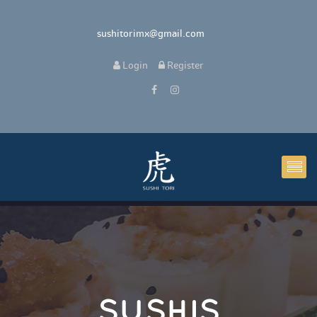
 sushitorimx@gmail.com
 
Login
 
 Register 
SUSHIS