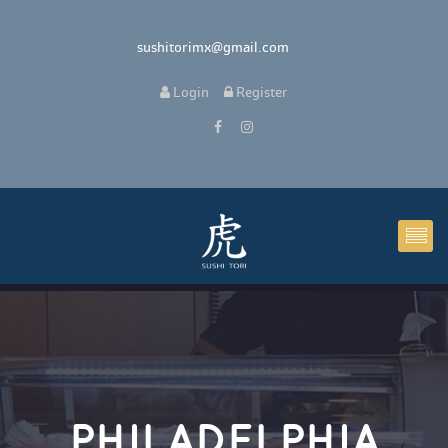
 sushitorimx@gmail.com
 
Login
 
 Register 
PHILADELPHIA 