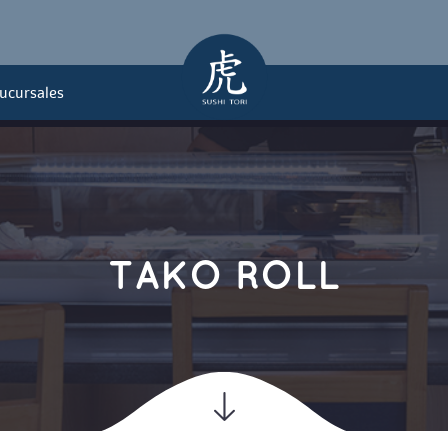
ucursales
is
 Más
TAKO ROLL
eshis