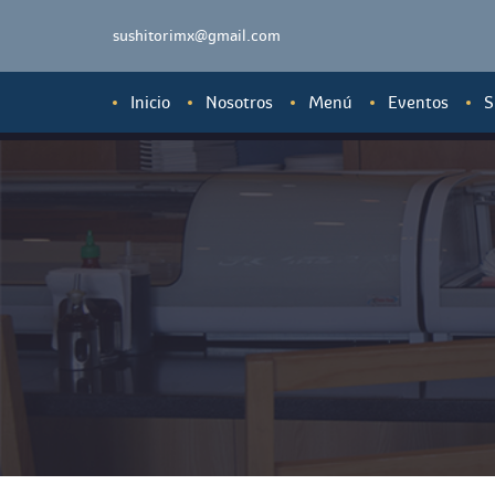
sushitorimx@gmail.com
Inicio
Nosotros
Menú
Eventos
S
Ensaladas y Sashim
Sopas, Tempuras y
Sushis
Sushis Especiales
Tepanyakis y Yakim
Conos (Temakis)
Ramens