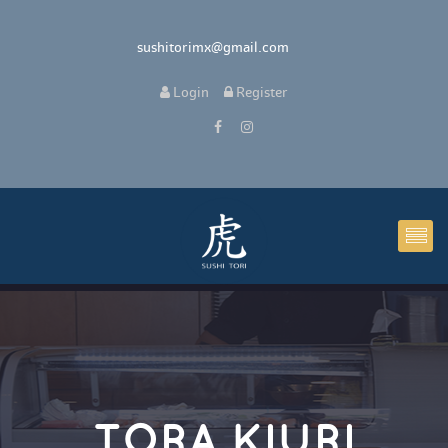
 sushitorimx@gmail.com
 
Login
 
 Register 
TORA KIURI