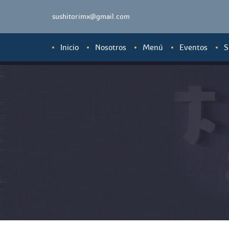
 sushitorimx@gmail.com
Inicio
Nosotro
Menú
Evento
S
Ensaladas y Sashi
Sopas, Tempuras 
Sushi
Sushis Especiale
Tepanyakis y Yaki
Conos (Temakis)
Ramen