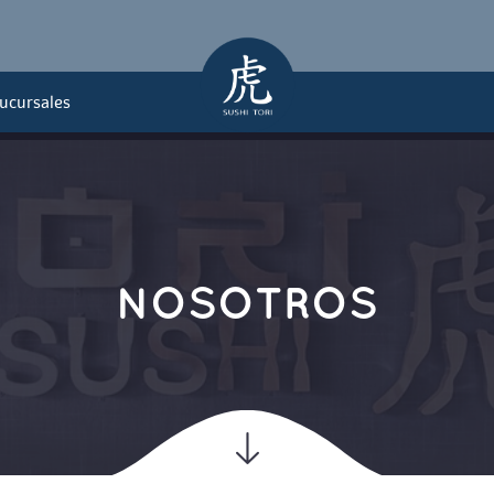
ucursale
mi
y Má
NOSOTROS
meshi