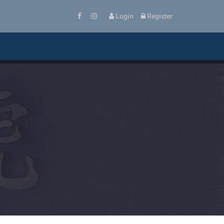
 
Login
 
 Register 