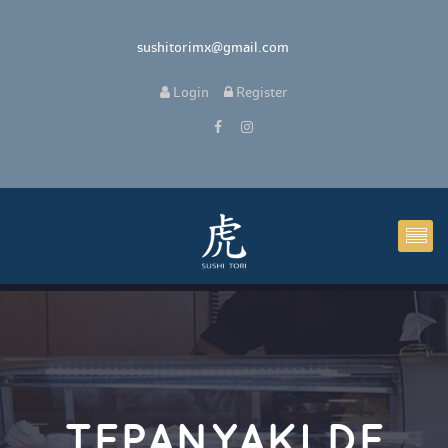
 sushitorimx@gmail.com
 
Login
 
 Register 
TEPANYAKI DE 