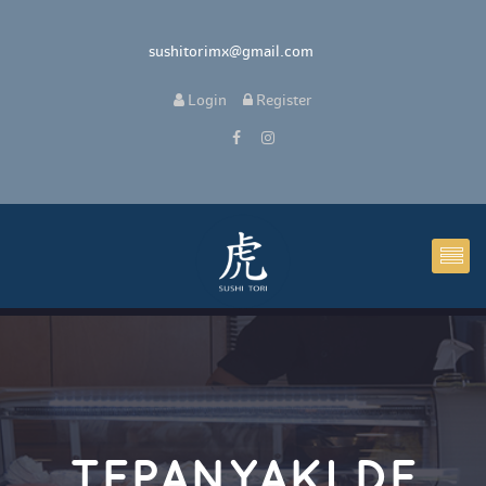
 sushitorimx@gmail.com
 
Login
 
 Register 
TEPANYAKI DE 