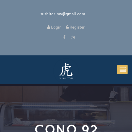
 sushitorimx@gmail.com
 
Login
 
 Register 
CONO 92