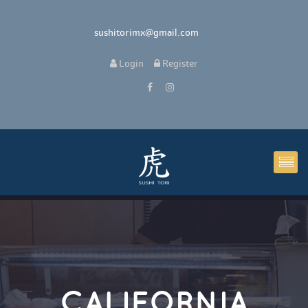
 sushitorimx@gmail.com
 
Login
 
 Register 
CALIFORNIA 