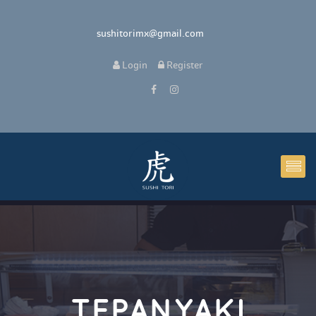
sushitorimx@gmail.com
Login
Register
TEPANYAKI