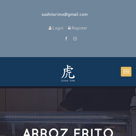
 sushitorimx@gmail.com
 
Login
 
 Register 
ARROZ FRITO 