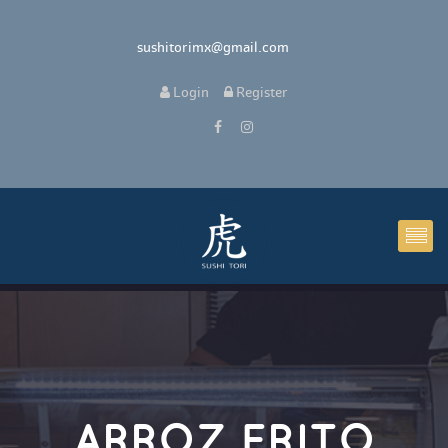
sushitorimx@gmail.com
Login
Register
ARROZ FRITO