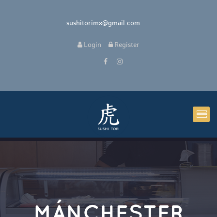
 sushitorimx@gmail.com
 
Login
 
 Register 
MÁNCHESTER