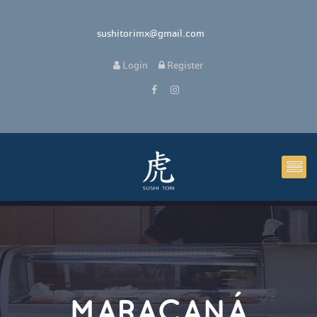
sushitorimx@gmail.com
Login
Register
MARACANÁ