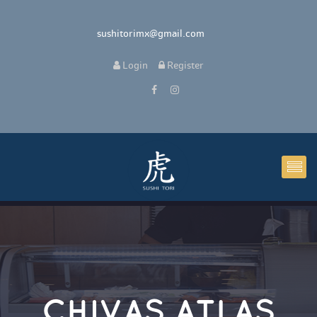
 sushitorimx@gmail.com
 
Login
 
 Register 
CHIVAS ATLAS