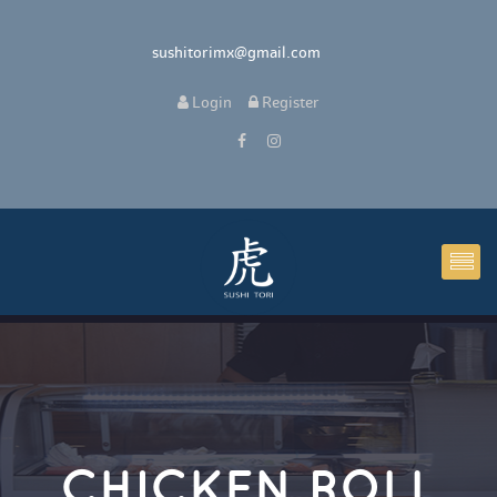
 sushitorimx@gmail.com
 
Login
 
 Register 
CHICKEN ROLL