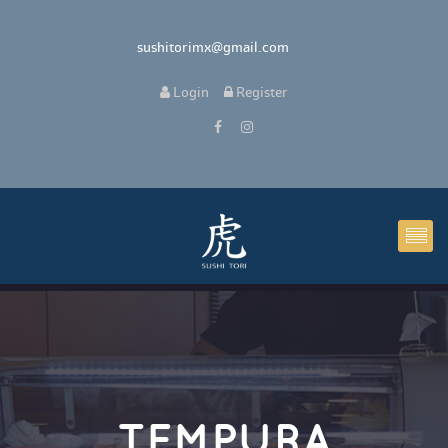
 sushitorimx@gmail.com
 
Login
 
 Register 
TEMPURA 