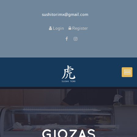
 sushitorimx@gmail.com
 
Login
 
 Register 
GIOZAS