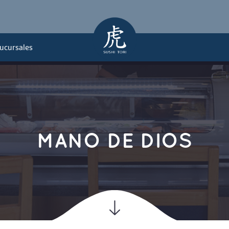
ucursale
mi
y Má
MANO DE DIOS
meshi