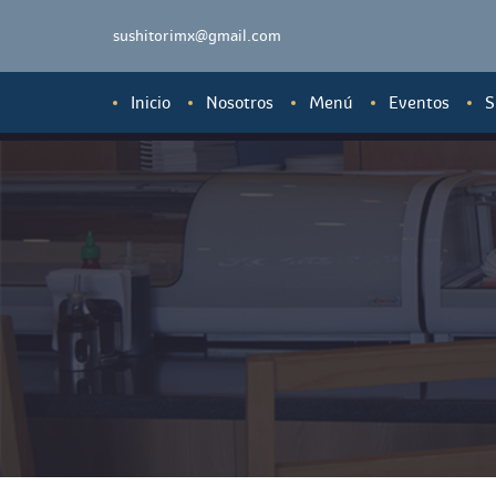
 sushitorimx@gmail.com
Inicio
Nosotro
Menú
Evento
S
Ensaladas y Sashi
Sopas, Tempuras 
Sushi
Sushis Especiale
Tepanyakis y Yaki
Conos (Temakis)
Ramen